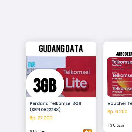
Perdana Telkomsel 3GB
Voucher Te
(SERI 0822288)
Rp. 9.250
Rp. 27.000
43 Ulasan
6 Ulasan
5