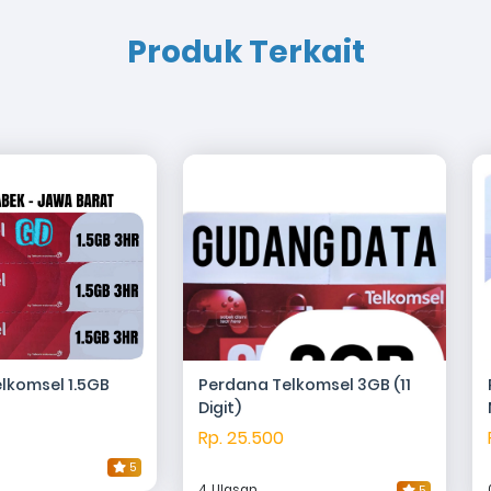
Produk Terkait
lkomsel 1.5GB
Perdana Telkomsel 3GB (11
Digit)
Rp. 25.500
5
4 Ulasan
5