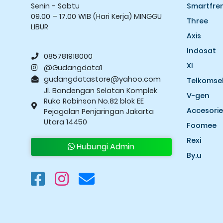
Senin - Sabtu
Smartfre
09.00 – 17.00 WIB (Hari Kerja) MINGGU
Three
LIBUR
Axis
Indosat
085781918000
Xl
@Gudangdata1
gudangdatastore@yahoo.com
Telkomse
Jl. Bandengan Selatan Komplek
V-gen
Ruko Robinson No.82 blok EE
Accesorie
Pejagalan Penjaringan Jakarta
Utara 14450
Foomee
Rexi
Hubungi Admin
By.u