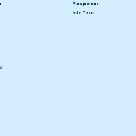
n
Pengiriman
Info Toko
l
s