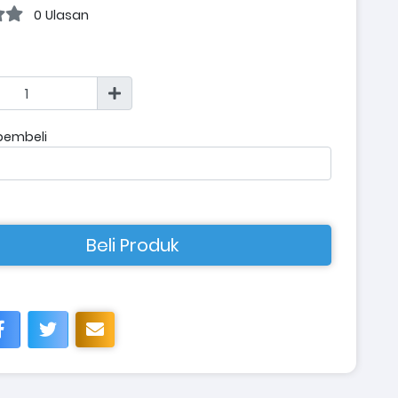
0 Ulasan
pembeli
Beli Produk